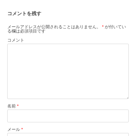
ナ
コメントを残す
ビ
ゲ
メールアドレスが公開されることはありません。
*
が付いてい
る欄は必須項目です
ー
コメント
シ
ョ
ン
名前
*
メール
*