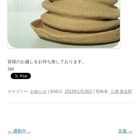
皆様のお越しをお待ち致しております。
SM
カテゴリー:
お知らせ
| 投稿日:
2013年1月29日
|
投稿者:
三浦 慎太郎
投
←
通勤中…
言葉
→
稿